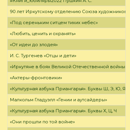
#Книги_юбиляры2022 Пушкин А. С.
90 лет Иркутскому отделению Союза художников 
«Под сереньким ситцем тихих небес»
«Любить, ценить и охранять»
«От идеи до злодея»
И. С. Тургенев «Отцы и дети»
«Иркутяне в боях Великой Отечественной войны»
«Актеры-фронтовики»
«Культурная азбука Приангарья». Буквы Ш, Э, Ю, Я
Малкольм Гладуэлл «Гении и аутсайдеры»
«Культурная азбука Приангарья». Буквы Х, Ц, Ч
«Они прошли по той войне»