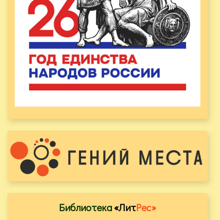
Библиотека
«Лит
Рес»