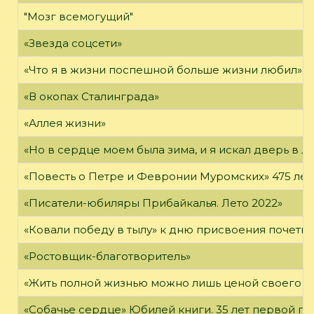
"Мозг всемогущий"
«Звезда соцсети»
«Что я в жизни поспешной больше жизни любил»
«В окопах Сталинграда»
«Аллея жизни»
«Но в сердце моем была зима, и я искал дверь в Л
«Повесть о Петре и Февронии Муромских» 475 лет
«Писатели-юбиляры Прибайкалья. Лето 2022»
«Ковали победу в тылу» к дню присвоения почетно
«Ростовщик-благотворитель»
«Жить полной жизнью можно лишь ценой своего «я
«Собачье сердце» Юбилей книги. 35 лет первой пуб