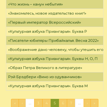
«Что жизнь – канун небытия»
«Знакомьтесь, новое издательство книг!»
«Первый император Всероссийский»
«Культурная азбука Приангарья». Буква Р
«Писатели-юбиляры Прибайкалья. Весна 2022»
«Воображение дано человеку, чтобы утешить его в то
«Культурная азбука Приангарья». Буквы Н, О, П
«Образ Петра Великого в литературе»
Рэй Брэдбери «Вино из одуванчиков»
«Культурная азбука Приангарья». Буква М
«
‹
…
3
4
5
6
7
…
›
»