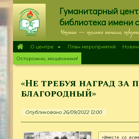
Перейти
Гуманитарный цент
к
основному
библиотека имени 
содержанию
Чтение — только начало, творч
О центре
План мероприятий
Новин
Осторожно, мошенники!
«Не требуя наград за 
благородный»
Опубликовано 26/09/2022 12:00
«Вместе со всем