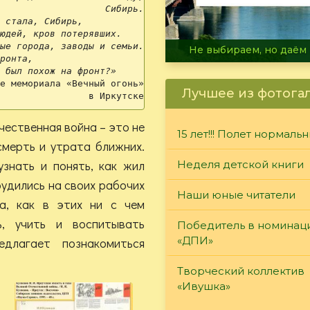
                   Сибирь. 
 стала, Сибирь, 
юдей, кров потерявших. 
ые города, заводы и семьи. 
В огне не горит, в воде 
ронта, 
 был похож на фронт?»
е мемориала «Вечный огонь» 

Лучшее из фотога
                в Иркутске 
чественная война – это не
15 лет!!! Полет нормаль
смерть и утрата ближних.
знать и понять, как жил
Неделя детской книги
рудились на своих рабочих
Наши юные читатели
а, как в этих ни с чем
ь, учить и воспитывать
Победитель в номинац
«ДПИ»
едлагает познакомиться
Творческий коллектив
«Ивушка»