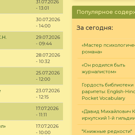
31.07.2026
- 13:01
Популярное соде
30.07.2026
- 14:00
За сегодня:
.Н.
29.07.2026
- 09:44
«Мастер психологиче
романа»
28.07.2026
- 10:32
«Он родился быть
журналистом»
25.07.2026
- 12:00
Гордость библиотеки 
е
23.07.2026
раритеты: English-Hind
- 12:15
Pocket Vocabulary
17.07.2026
«Давид Михайлович К
- 11:11
иркутский 1-й гильди
ел»
17.07.2026
"Книжные редкости"
- 10:00