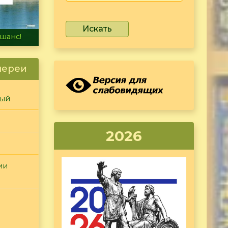
Искать
не тонет
лереи
ный
2026
ии