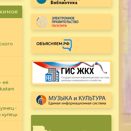
ржимое
ского
- её
ustani
узнец -
и купец»