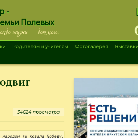
.
р -
семьи Полевых
ество жизни — вот цель.
ки
Родителям и учителям
Фотогалерея
Выставк
подвиг
34624 просмотра
 народом ты ковала Победу, 