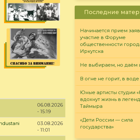
Последние матер
Начинается прием заяв
участие в Форуме
общественности город
Иркутска
Не выбираем, но даём 
В огне не горит, в воде
Юные артисты студии 
вдохнут жизнь в леген
06.08.2026
Таймыра
- 15:19
«Дети России — сила
ndustani
03.08.2026
государства»
- 11:01