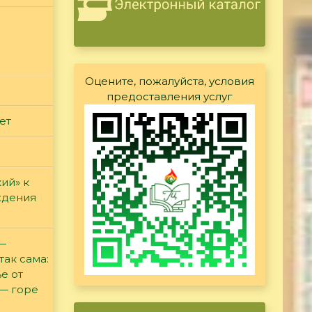
Оцените, пожалуйста, условия
предоставления услуг
ет
ий» к
ждения
 —
так сама:
е от
 — горе