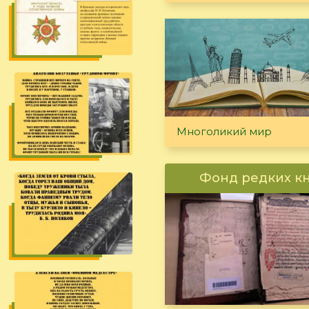
Многоликий мир
Фонд редких к