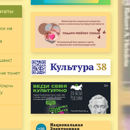
иалы
ок на
а
шанс!
 не тонет
«Ключ»
ду