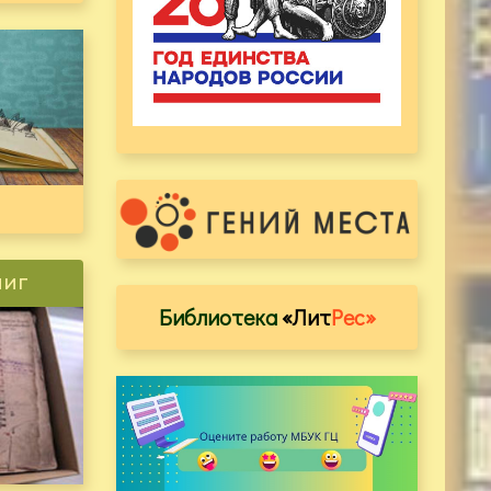
ниг
Библиотека
«Лит
Рес»