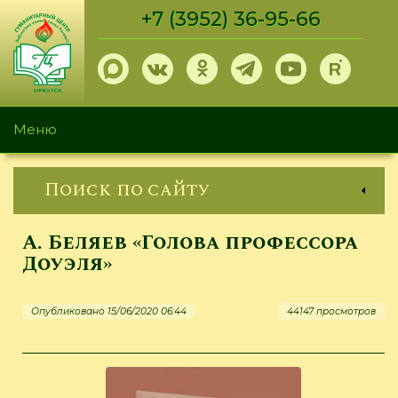
Перейти
+7 (3952) 36-95-66
к
основному
содержанию
Меню
Поиск по сайту
А. Беляев «Голова профессора
Доуэля»
Опубликовано 15/06/2020 06:44
44147 просмотров