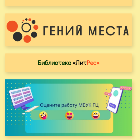
Библиотека
«Лит
Рес»