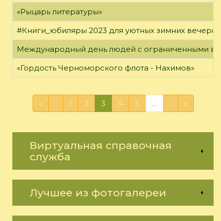
«Рыцарь литературы»
#Книги_юбиляры 2023 для уютных зимних вечеро
Международный день людей с ограниченными в
«Гордость Черноморского флота - Нахимов»
«
‹
1
2
3
4
5
…
›
»
Виртуальная справочная
служба
Лучшее из фотогалереи