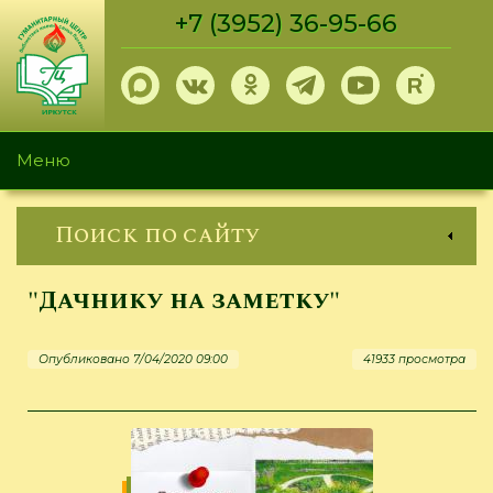
Перейти
+7 (3952) 36-95-66
к
основному
содержанию
Меню
Поиск по сайту
"Дачнику на заметку"
Опубликовано 7/04/2020 09:00
41933 просмотра