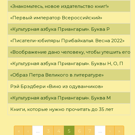
«Знакомьтесь, новое издательство книг!»
«Первый император Всероссийский»
«Культурная азбука Приангарья». Буква Р
«Писатели-юбиляры Прибайкалья. Весна 2022»
«Воображение дано человеку, чтобы утешить его в то
«Культурная азбука Приангарья». Буквы Н, О, П
«Образ Петра Великого в литературе»
Рэй Брэдбери «Вино из одуванчиков»
«Культурная азбука Приангарья». Буква М
Книги, которые нужно прочитать до 35 лет
«
‹
…
3
4
5
6
7
…
›
»