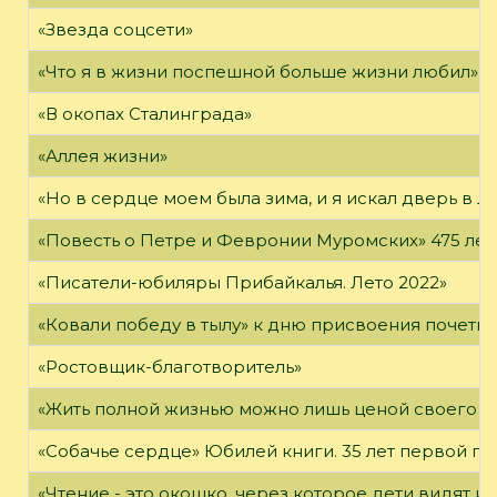
«Звезда соцсети»
«Что я в жизни поспешной больше жизни любил»
«В окопах Сталинграда»
«Аллея жизни»
«Но в сердце моем была зима, и я искал дверь в Л
«Повесть о Петре и Февронии Муромских» 475 лет
«Писатели-юбиляры Прибайкалья. Лето 2022»
«Ковали победу в тылу» к дню присвоения почетно
«Ростовщик-благотворитель»
«Жить полной жизнью можно лишь ценой своего «я
«Собачье сердце» Юбилей книги. 35 лет первой пуб
«Чтение - это окошко, через которое дети видят и