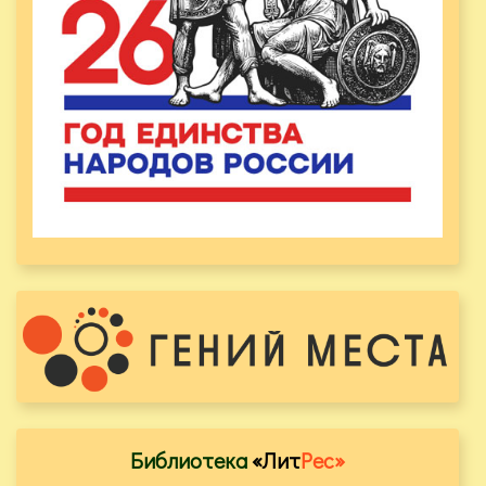
Библиотека
«Лит
Рес»