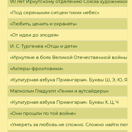
90 лет Иркутскому отделению Союза художников 
«Под сереньким ситцем тихих небес»
«Любить, ценить и охранять»
«От идеи до злодея»
И. С. Тургенев «Отцы и дети»
«Иркутяне в боях Великой Отечественной войны»
«Актеры-фронтовики»
«Культурная азбука Приангарья». Буквы Ш, Э, Ю, Я
Малкольм Гладуэлл «Гении и аутсайдеры»
«Культурная азбука Приангарья». Буквы Х, Ц, Ч
«Они прошли по той войне»
«Умереть за любовь не сложно. Сложно найти любов