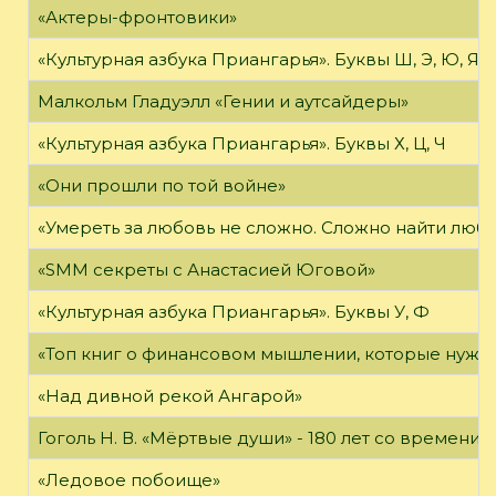
«Актеры-фронтовики»
«Культурная азбука Приангарья». Буквы Ш, Э, Ю, Я
Малкольм Гладуэлл «Гении и аутсайдеры»
«Культурная азбука Приангарья». Буквы Х, Ц, Ч
«Они прошли по той войне»
«Умереть за любовь не сложно. Сложно найти любов
«SMM секреты с Анастасией Юговой»
«Культурная азбука Приангарья». Буквы У, Ф
«Топ книг о финансовом мышлении, которые нужн
«Над дивной рекой Ангарой»
Гоголь Н. В. «Мёртвые души» - 180 лет со времени
«Ледовое побоище»