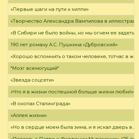
«Первые шаги на пути к хиппи»
«Творчество Александра Вампилова в иллюстраци
«В Сибири не было войны, но мы огнем ее задеты»
190 лет роману А.С. Пушкина «Дубровский»
«Хорошо вспомнить о таком человеке, тотчас в жи
"Мозг всемогущий"
«Звезда соцсети»
«Что я в жизни поспешной больше жизни любил»
«В окопах Сталинграда»
«Аллея жизни»
«Но в сердце моем была зима, и я искал дверь в Л
«Повесть о Петре и Февронии Муромских» 475 лет