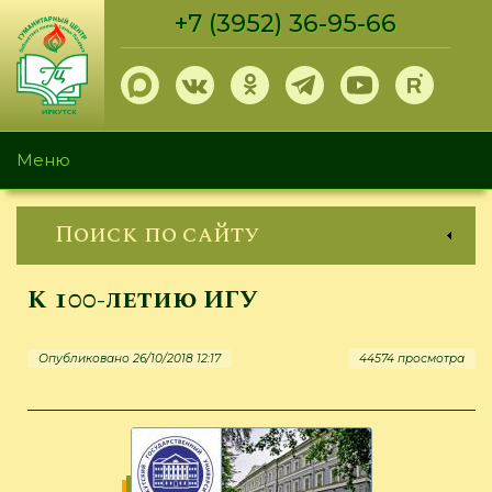
Перейти
+7 (3952) 36-95-66
к
основному
содержанию
Меню
Поиск по сайту
К 100-летию ИГУ
Опубликовано 26/10/2018 12:17
44574 просмотра