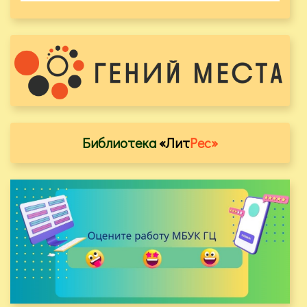
Библиотека
«Лит
Рес»