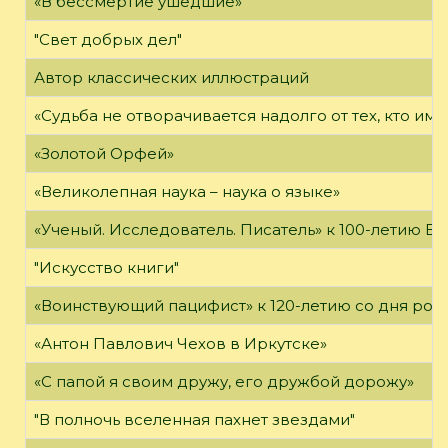
«В бессмертие ушедшие»
"Свет добрых дел"
Автор классических иллюстраций
«Судьба не отворачивается надолго от тех, кто им
«Золотой Орфей»
«Великолепная наука – наука о языке»
«Ученый. Исследователь. Писатель» к 100-летию Б.
"Искусство книги"
«Воинствующий пацифист» к 120-летию со дня ро
«Антон Павлович Чехов в Иркутске»
«С папой я своим дружу, его дружбой дорожу»
"В полночь вселенная пахнет звездами"