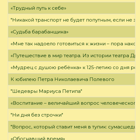
«Трудный путь к себе»
"Никакой транспорт не будет попутным, если не зн
«Судьба барабанщика»
«Мне так надоело готовиться к жизни – пора након
«Путешествие в мир театра. Из истории театра Др
«Мудрец с душою ребёнка» к 125-летию со дня ро
К юбилею Петра Николаевича Полевого
"Шедевры Мариуса Петипа"
«Воспитание – величайший вопрос человеческого 
"Ни дня без строчки"
"Вопрос, который ставит меня в тупик: сумасшедши
«Обогнавший время»