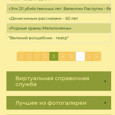
«Эти 20 убийственных лет. Валентин Распутин - б
«Денискиным рассказам» - 60 лет
«Родные храмы Мельпомены»
"Великий волшебник - театр"
«
‹
1
2
3
4
5
…
›
»
Виртуальная справочная
служба
Лучшее из фотогалереи