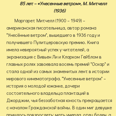
85 лет – «Унесенные ветром», М. Митчелл
(1936)
Маргарет Митчелл (1900 – 1949) –
американская писательница, автор романа
"Унесённые ветром", вышедшего в 1936 году и
получившего Пулитцеровскую премию. Книга
имела невероятный успех у читателей, а
экранизация с Вивьен Ли и Кларком Гейблом в
главных ролях завоевала восемь премий "Оскар" и
стала одной из самых знаменитых лент в истории
мирового кинематографа. "Унесенные ветром" –
история о молодой южанке, дочери
состоятельного владельца плантаций в
Джорджии, чья беззаботная юность прекращается
с началом Гражданской войны. В один миг девушке
пришлось повзрослеть: мать умерла, отец болен, а