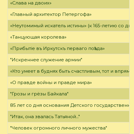
«Слава на двоих»
«Главный архитектор Петергофа»
«Неутомимый искатель истины» (к 165-летию со дн
«Танцующая королева»
«Прибытie въ Иркутскъ перваго поѣзда»
"Искреннее служение армии"
«Кто умеет в буднях быть счастливым, тот и впрямь
«О правде войны и правде мира»
"Грозы и грёзы Байкала"
85 лет со дня основания Детского государственно
"Итак, она звалась Татьяной..."
"Человек огромного личного мужества"