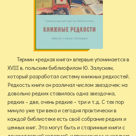
Термин «редкая книга» впервые упоминается в
XVIII в. польским библиофилом Ю. Залуским,
который разработал систему книжных редкостей.
Редкость книги он различал числом звездочек: на
довольно редких ставилась одна звездочка,
редких – две, очень редкие – три и т.д. С тех пор
минуло уже три века и сегодня практически в
каждой библиотеке есть своё собрание редких и
ценных книг. Это могут быть и старинные книги с
двухсотлетней историей, и прижизненные издания