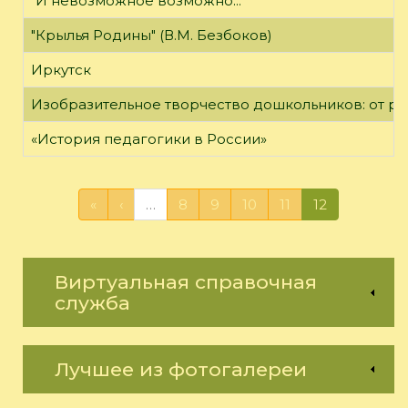
"И невозможное возможно..."
"Крылья Родины" (В.М. Безбоков)
Иркутск
Изобразительное творчество дошкольников: от р
«История педагогики в России»
«
‹
…
8
9
10
11
12
Виртуальная справочная
служба
Лучшее из фотогалереи