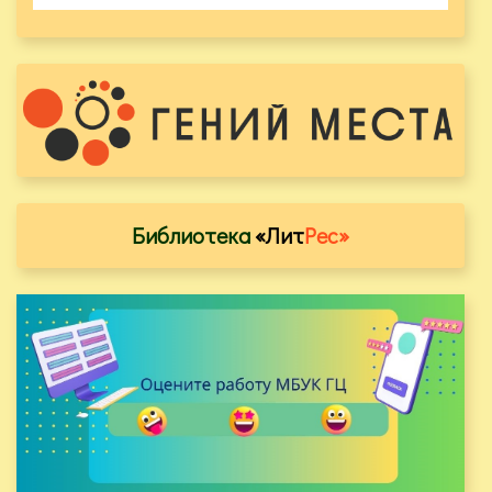
Библиотека
«Лит
Рес»