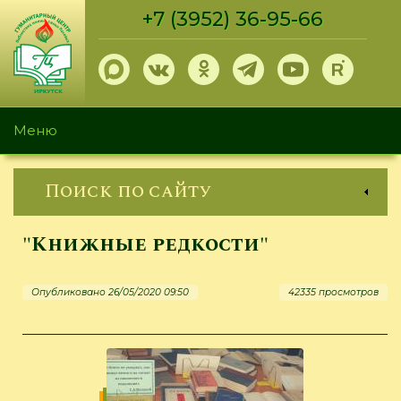
Перейти
+7 (3952) 36-95-66
к
основному
содержанию
Меню
Поиск по сайту
"Книжные редкости"
Опубликовано 26/05/2020 09:50
42335 просмотров