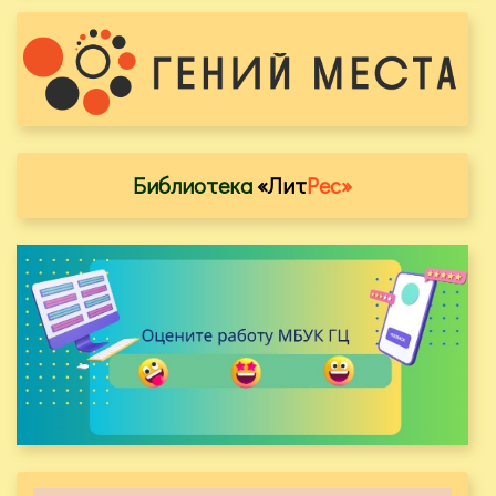
Библиотека
«Лит
Рес»