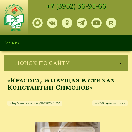
Перейти
+7 (3952) 36-95-66
к
основному
содержанию
Меню
Поиск по сайту
«Красота, живущая в стихах:
Константин Симонов»
Опубликовано 28/11/2025 13:27
10658 просмотров