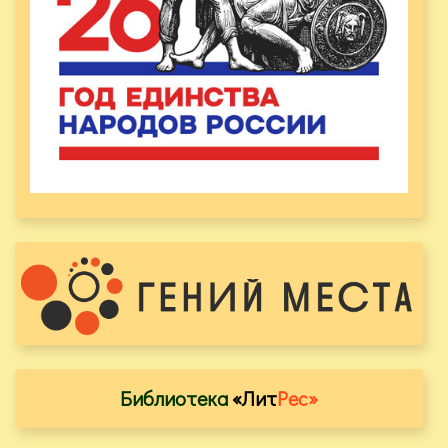
Библиотека
«Лит
Рес»