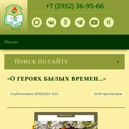
Перейти
+7 (3952) 36-95-66
к
основному
содержанию
Меню
Поиск по сайту
«О героях былых времен…»
Опубликовано 8/05/2024 12:24
34116 просмотров