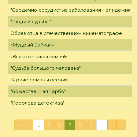
"Сердечно-сосудистые заболевания – эпидемия XX
"Люди и судьбы"
Образ отца в отечественном кинематографе
«Мудрый Байкал»
«Всё это - наша земля!»
"Судьба большого человека"
«Яркие романы осени»
"Божественная Гарбо"
"Королева детектива"
«
‹
…
5
6
7
8
9
…
›
»