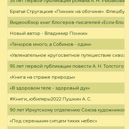
35 лет первой публикации романа А. Н. Рыбакова «
Братья Стругацкие «Пикник на обочине». Флешбук
Видеообзор книг блогеров-писателей «Если блог ч
Новый автор - Владимир Понкин
«Теноров много, а Собинов - один»
«Увлекательное кругосветное путешествие сквозь
95 лет первой публикации повести А. Н. Толстого
«Книга на страже природы»
«В здоровом теле - здоровый дух»
#Книги_юбиляры2022 Пушкин А. С.
90 лет Иркутскому отделению Союза художников 
«Под сереньким ситцем тихих небес»