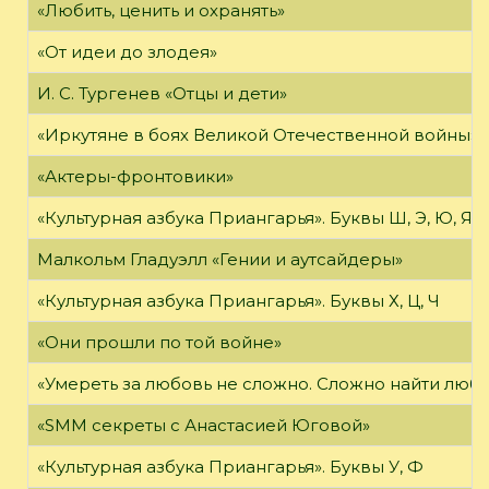
«Любить, ценить и охранять»
«От идеи до злодея»
И. С. Тургенев «Отцы и дети»
«Иркутяне в боях Великой Отечественной войны»
«Актеры-фронтовики»
«Культурная азбука Приангарья». Буквы Ш, Э, Ю, Я
Малкольм Гладуэлл «Гении и аутсайдеры»
«Культурная азбука Приангарья». Буквы Х, Ц, Ч
«Они прошли по той войне»
«Умереть за любовь не сложно. Сложно найти любов
«SMM секреты с Анастасией Юговой»
«Культурная азбука Приангарья». Буквы У, Ф