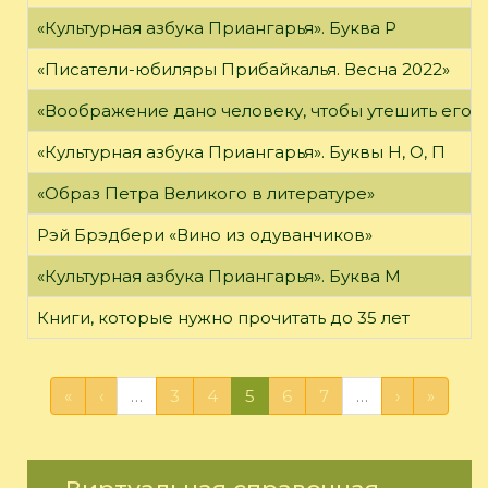
«Культурная азбука Приангарья». Буква Р
«Писатели-юбиляры Прибайкалья. Весна 2022»
«Воображение дано человеку, чтобы утешить его в то
«Культурная азбука Приангарья». Буквы Н, О, П
«Образ Петра Великого в литературе»
Рэй Брэдбери «Вино из одуванчиков»
«Культурная азбука Приангарья». Буква М
Книги, которые нужно прочитать до 35 лет
«
‹
…
3
4
5
6
7
…
›
»