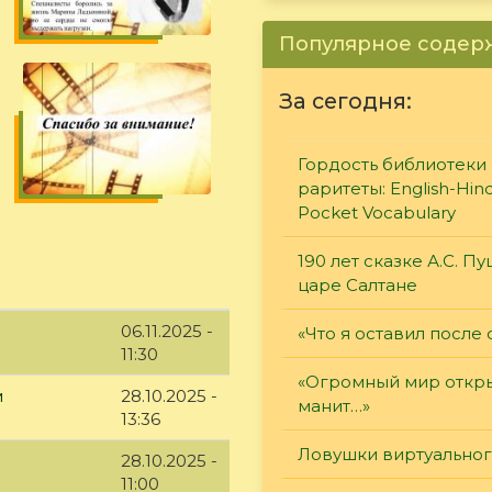
Популярное соде
За сегодня:
Гордость библиотеки 
раритеты: English-Hind
Pocket Vocabulary
190 лет сказке А.С. П
царе Салтане
06.11.2025 -
«Что я оставил после 
11:30
«Огромный мир откры
м
28.10.2025 -
манит…»
13:36
Ловушки виртуально
28.10.2025 -
11:00