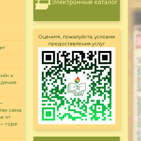
Оцените, пожалуйста, условия
предоставления услуг
ет
ий» к
ждения
 —
так сама:
е от
 — горе