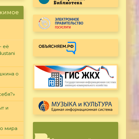
ржимое
- её
ustani
ушкина о
себя?»
т и
го мира