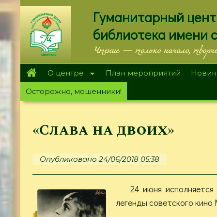
Перейти
Гуманитарный цент
к
основному
библиотека имени 
содержанию
Чтение — только начало, творч
О центре
План мероприятий
Новин
Осторожно, мошенники!
«Слава на двоих»
Опубликовано 24/06/2018 05:38
24 июня исполняется
легенды советского кино