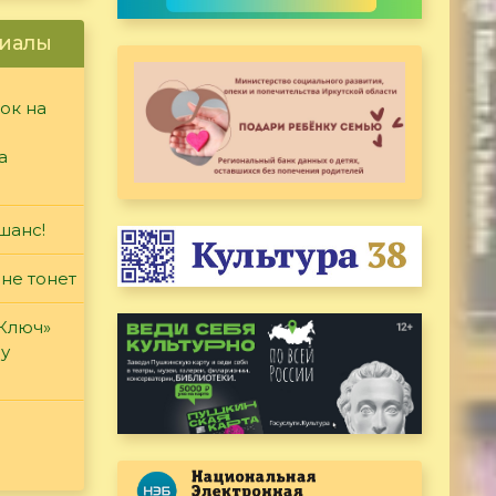
иалы
ок на
а
шанс!
 не тонет
«Ключ»
ду