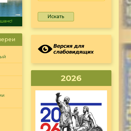
Искать
не тонет
лереи
ный
2026
ии