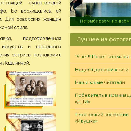
стоящей суперзвездой
фа. Ею восхищались, ей
. Для советских женщин
В огне не горит, в воде 
коной стиля.
авка, подготовленная
Лучшее из фотога
 искусств и народного
ения актрисы познакомит
15 лет!!! Полет нормаль
ы Ладыниной.
Неделя детской книги
Наши юные читатели
Победитель в номинац
«ДПИ»
Творческий коллектив
«Ивушка»