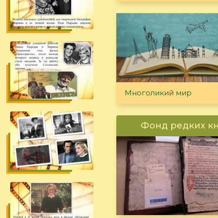
Многоликий мир
Фонд редких к