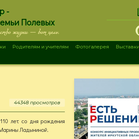
.
р -
семьи Полевых
ество жизни — вот цель.
ки
Родителям и учителям
Фотогалерея
Выставк
44348 просмотров
 110 лет со дня рождения
 Марины Ладыниной.