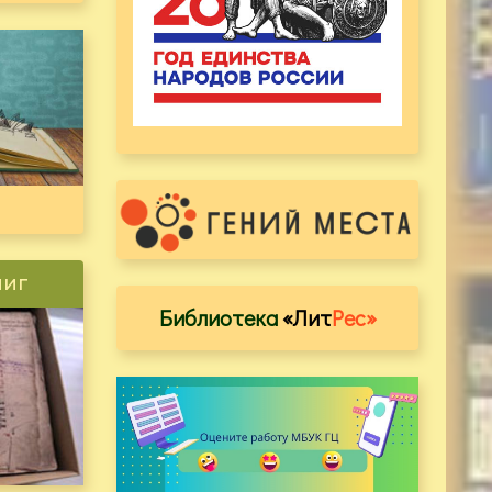
ниг
Библиотека
«Лит
Рес»