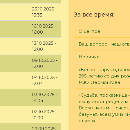
23.10.2025 -
За все время:
13:35
16.10.2025 -
О центре
16:00
13.10.2025 -
Ваш вопрос - наш отв
12:00
Новинки
09.10.2025 -
12:00
«Белеет парус одинок
205-летию со дня ро
04.10.2025 -
М.Ю. Лермонтова
12:04
03.10.2025 -
«Судьба, проказница
14:04
шалунья, определила 
Всем глупым — счасть
02.10.2025 -
безумья, всем умным
10:00
от ума»
29.09.2025