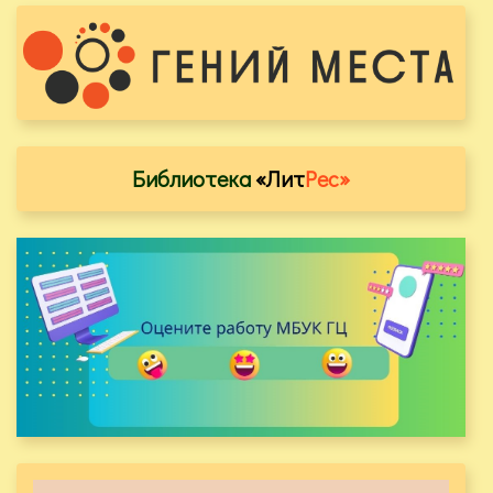
Библиотека
«Лит
Рес»