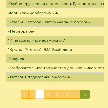
Клубно-кружковая деятельность Гуманитарного це
«Мой край необозримый»
Наталья Петрова - автор учебных пособий
«Перворыба»
"И невозможное возможно..."
"Крылья Родины" (В.М. Безбоков)
Иркутск
Изобразительное творчество дошкольников: от р
«История педагогики в России»
«
‹
…
8
9
10
11
12