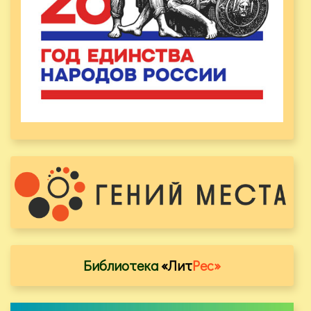
Библиотека
«Лит
Рес»