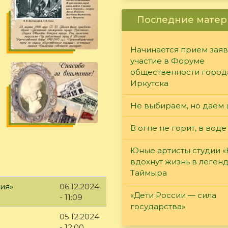
Последние матер
Начинается прием заяв
участие в Форуме
общественности город
Иркутска
Не выбираем, но даём 
В огне не горит, в воде
Юные артисты студии 
вдохнут жизнь в леген
Таймыра
ия»
06.12.2024
«Дети России — сила
- 11:09
государства»
05.12.2024
- 12:00