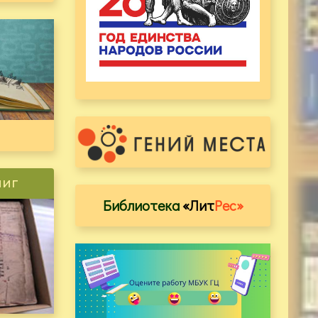
ниг
Библиотека
«Лит
Рес»