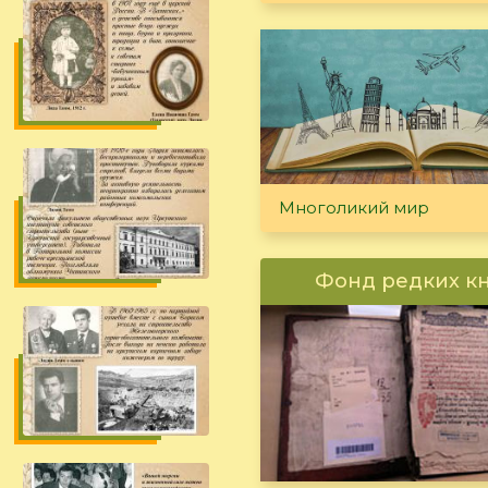
Многоликий мир
Фонд редких к