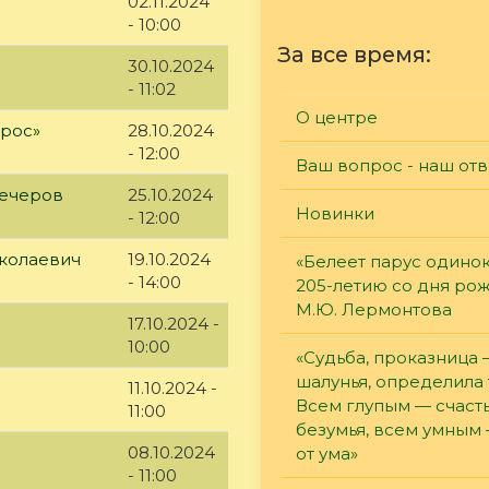
02.11.2024
- 10:00
За все время:
30.10.2024
- 11:02
О центре
ырос»
28.10.2024
- 12:00
Ваш вопрос - наш отв
вечеров
25.10.2024
Новинки
- 12:00
колаевич
19.10.2024
«Белеет парус одинок
- 14:00
205-летию со дня ро
М.Ю. Лермонтова
17.10.2024 -
10:00
«Судьба, проказница
шалунья, определила 
11.10.2024 -
Всем глупым — счасть
11:00
безумья, всем умным
08.10.2024
от ума»
- 11:00