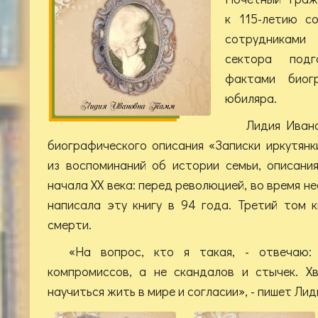
к 115-летию с
сотрудниками 
сектора под
фактами биог
юбиляра.
Лидия Ивано
биографического описания «Записки иркутянк
из воспоминаний об истории семьи, описани
начала XX века: перед революцией, во время не
написала эту книгу в 94 года. Третий том 
смерти.
«На вопрос, кто я такая, - отвечаю:
компромиссов, а не скандалов и стычек. Х
научиться жить в мире и согласии», - пишет Ли