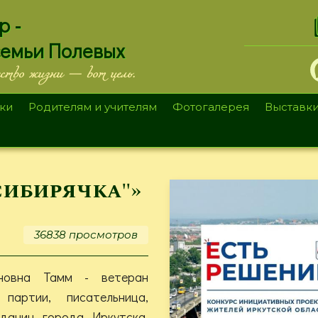
.
р -
семьи Полевых
ество жизни — вот цель.
ки
Родителям и учителям
Фотогалерея
Выставк
сибирячка"»
36838 просмотров
новна Тамм - ветеран
партии, писательница,
данин города Иркутска,