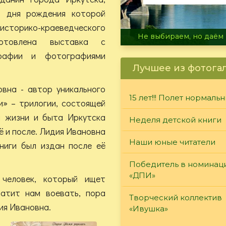
о дня рождения которой
историко-краеведческого
В огне не горит, в воде 
готовлена выставка с
рафии и фотографиями
Лучшее из фотога
вна - автор уникального
15 лет!!! Полет нормаль
и» – трилогии, состоящей
я жизни и быта Иркутска
Неделя детской книги
ё и после. Лидия Ивановна
Наши юные читатели
книги был издан после её
Победитель в номинац
«ДПИ»
 человек, который ищет
ватит нам воевать, пора
Творческий коллектив
дия Ивановна.
«Ивушка»