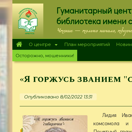
Перейти
Гуманитарный цент
к
основному
библиотека имени 
содержанию
Чтение — только начало, творч
О центре
План мероприятий
Новин
Осторожно, мошенники!
«Я горжусь званием "
Опубликовано 8/02/2022 13:31
Лидия Ива
комсомола и 
Почетный граж