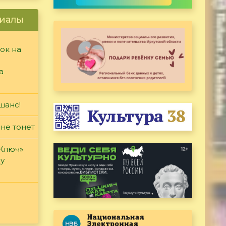
иалы
ок на
а
шанс!
 не тонет
«Ключ»
ду