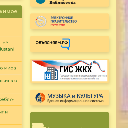
ржимое
- её
ustani
го мира
ушкина о
себя?»
т и