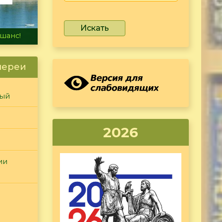
Искать
не тонет
лереи
ный
2026
ии