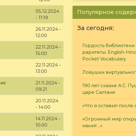
05.12.2024
Популярное соде
- 11:19
За сегодня:
26.11.2024 -
12:00
Гордость библиотеки 
22.11.2024 -
раритеты: English-Hind
15:00
Pocket Vocabulary
22.11.2024 -
13:00
Ловушки виртуально
рис
21.11.2024 -
190 лет сказке А.С. П
09:21
царе Салтане
20.11.2024
«Что я оставил после 
- 14:00
14.11.2024 -
«Огромный мир откры
10:00
манит…»