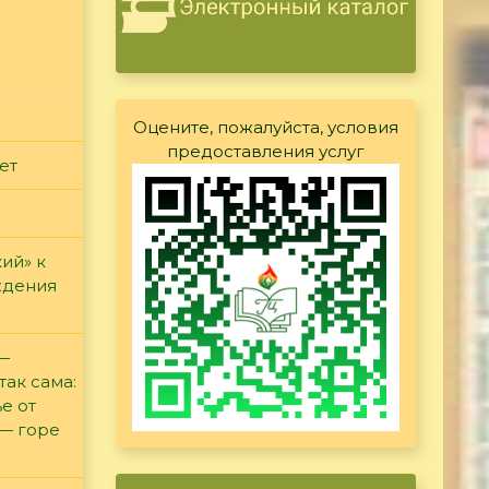
Оцените, пожалуйста, условия
предоставления услуг
ет
ий» к
ждения
 —
так сама:
е от
 — горе