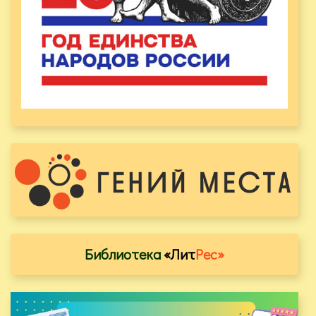
Библиотека
«Лит
Рес»