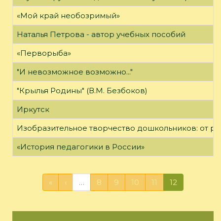
«Мой край необозримый»
Наталья Петрова - автор учебных пособий
«Перворыба»
"И невозможное возможно..."
"Крылья Родины" (В.М. Безбоков)
Иркутск
Изобразительное творчество дошкольников: от р
«История педагогики в России»
«
‹
…
8
9
10
11
12