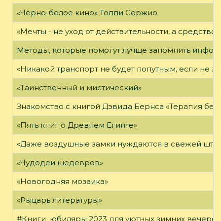
«Чёрно-белое кино» Топпи Сержио
«Мечты - не уход от действительности, а средство 
Методы, которые помогут лучше запомнить инфо
«Никакой транспорт не будет попутным, если не зн
«Таинственный и мистический»
Знакомство с книгой Дэвида Бернса «Терапия бес
«Пять книг о Древнем Египте»
«Даже воздушные замки нуждаются в свежей штук
«Чудодеи шедевров»
«Новогодняя мозаика»
«Рыцарь литературы»
#Книги_юбиляры 2023 для уютных зимних вечеро