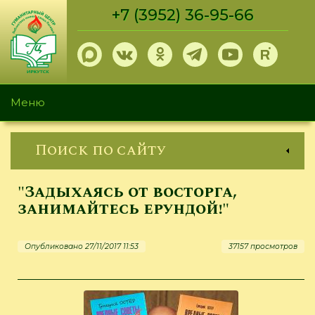
Перейти
+7 (3952) 36-95-66
к
основному
содержанию
Меню
Поиск по сайту
"Задыхаясь от восторга,
занимайтесь ерундой!"
Опубликовано 27/11/2017 11:53
37157 просмотров