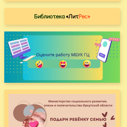
Библиотека
«Лит
Рес»