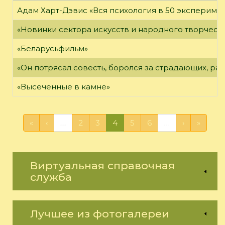
Адам Харт-Дэвис «Вся психология в 50 эксперимен
«Новинки сектора искусств и народного творчест
«Беларусьфильм»
«Он потрясал совесть, боролся за страдающих, ра
«Высеченные в камне»
«
‹
…
2
3
4
5
6
…
›
»
Виртуальная справочная
служба
Лучшее из фотогалереи