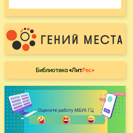
Библиотека
«Лит
Рес»