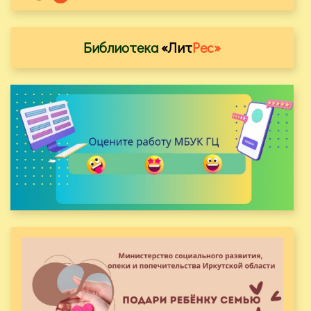
Библиотека
«Лит
Рес»