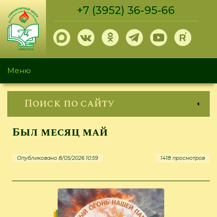
Перейти
+7 (3952) 36-95-66
к
основному
содержанию
Меню
Поиск по сайту
Был месяц май
Опубликовано 8/05/2026 10:59
1418 просмотров