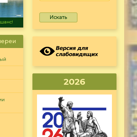
Искать
не тонет
лереи
ный
2026
ии