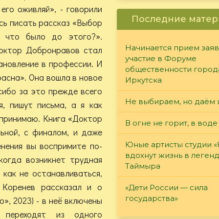
 его оживляй», - говорили
Последние матер
ось писать рассказ «Выбор
А что было до этого?».
Начинается прием заяв
доктор Добронравов стал
участие в Форуме
ановление в профессии. И
общественности город
асна». Она вошла в новое
Иркутска
сибо за это прежде всего
Не выбираем, но даём 
, пишут письма, а я как
спринимаю. Книга «Доктор
В огне не горит, в воде
льной, с финалом, и даже
енения вы воспримите по-
Юные артисты студии 
вдохнут жизнь в леген
 когда возникнет трудная
Таймыра
, как не останавливаться,
 Коренев рассказал и о
«Дети России — сила
государства»
», 2023) - в неё включены
 переходят из одного