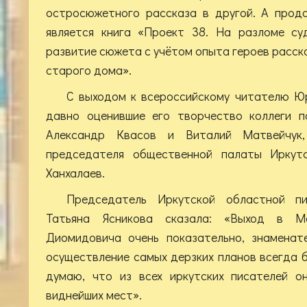
остросюжетного рассказа в другой. А прод
является книга «Проект 38. На разломе суд
развитие сюжета с учётом опыта героев расск
старого дома».
С выходом к всероссийскому читателю Ю
давно оценившие его творчество коллеги п
Александр Квасов и Виталий Матвейчук
председателя общественной палаты Иркут
Ханхалаев.
Председатель Иркутской областной пи
Татьяна Ясникова сказала: «Выход в М
Диомидовича очень показательно, знаменате
осуществление самых дерзких планов всегда б
думаю, что из всех иркутских писателей о
виднейших мест».