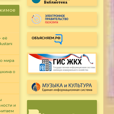
ржимое
- её
ustani
го мира
ушкина о
ы
вности и
считаем