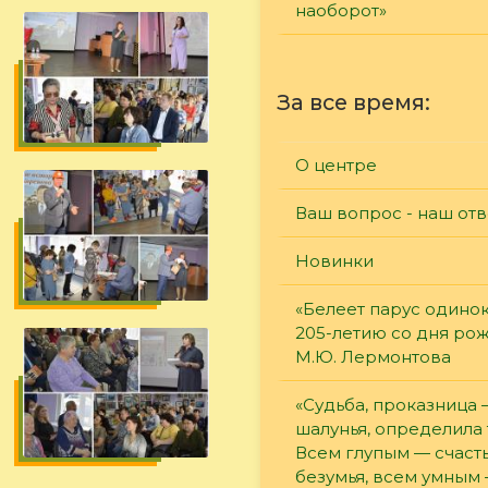
наоборот»
За все время:
О центре
Ваш вопрос - наш отв
Новинки
«Белеет парус одинок
205-летию со дня ро
М.Ю. Лермонтова
«Судьба, проказница
шалунья, определила 
Всем глупым — счасть
безумья, всем умным