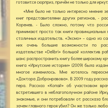
готовится сюрприз, причём не только для иркут
«Мне было не только интересно мнение зе
книг представителями других регионов, - р
Коренев. - Было сложно, потому что росси
принимают просто так книги провинциальных 
столичных издательств. «Эксмо» – одно из са
них очень большие возможности по рас
издательстве «Delibri» большой коллектив ра
шанс распространить книгу более широкому кр
книга «Иркутские истории» (2009) была издан
многое изменилось. Мне хотелось переос
«Доктора Добронравова». В 2009 году расска
пера. Рассказ «Копай» об участковом врач
встретившего в неблагополучном районе Ирк
знакомые, и они потребовали от рассказа бл
зачем главного героя убил? Он же только любо