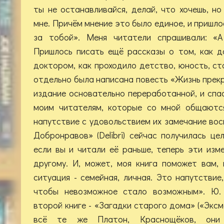
ты не останавливайся, делай, что хочешь, но
мне. Причём мнение это было единое, и пришл
за тобой». Меня читатели спрашивали: «
Пришлось писать ещё рассказы о том, как 
доктором, как проходило детство, юность, ст
отдельно была написана повесть «Жизнь прекр
издание основательно переработанной, и спа
моим читателям, которые со мной общаются
напутствие с удовольствием их замечание во
Добронравов» (Delibri) сейчас получилась це
если вы и читали её раньше, теперь эти изм
другому. И, может, моя книга поможет вам,
ситуация - семейная, личная. Это напутствие
чтобы невозможное стало возможным». Ю.
второй книге - «Загадки старого дома» («Эксмо
всё те же Платон, Краснощёков, они