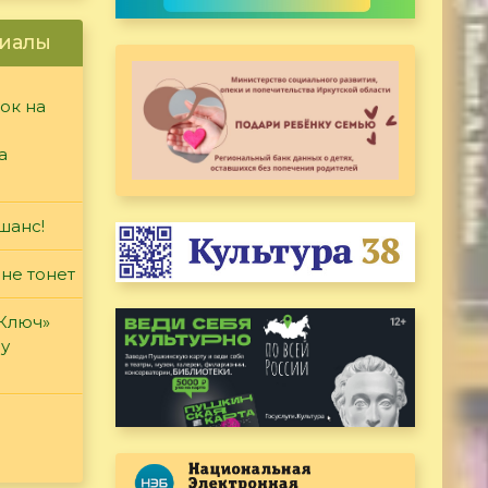
иалы
ок на
а
шанс!
 не тонет
«Ключ»
ду