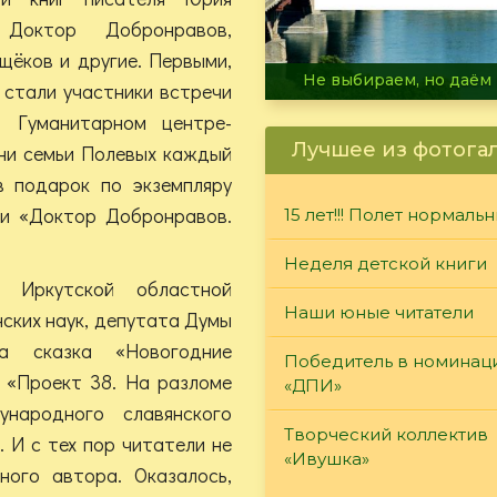
Доктор Добронравов,
щёков и другие. Первыми,
В огне не горит, в воде 
 стали участники встречи
 Гуманитарном центре-
Лучшее из фотога
ни семьи Полевых каждый
в подарок по экземпляру
) и «Доктор Добронравов.
15 лет!!! Полет нормаль
Неделя детской книги
 Иркутской областной
Наши юные читатели
ских наук, депутата Думы
а сказка «Новогодние
Победитель в номинац
а «Проект 38. На разломе
«ДПИ»
народного славянского
Творческий коллектив
 И с тех пор читатели не
«Ивушка»
ного автора. Оказалось,