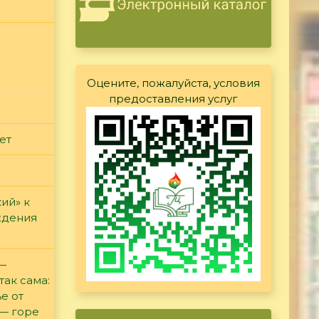
Оцените, пожалуйста, условия
предоставления услуг
ет
ий» к
ждения
 —
так сама:
е от
 — горе