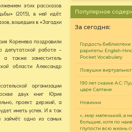
олжением этих рассказов
Популярное соде
ьбы» (2015), в ней идёт
азов, вошедших в «Загадки
За сегодня:
рия Коренева поздравили
Гордость библиотеки 
о депутатской работе –
раритеты: English-Hind
, а также заместитель
Pocket Vocabulary
ской области Александр
Ловушки виртуально
190 лет сказке А.С. П
сательской организации
царе Салтане
оскве двух книг Юрия
льно, проект дерзкий, а
Новинки
удет иметь успех. И я так
«...мир маленький, а м
н займёт одно из самых
большие, хотя по наи
глупости всю жизнь 