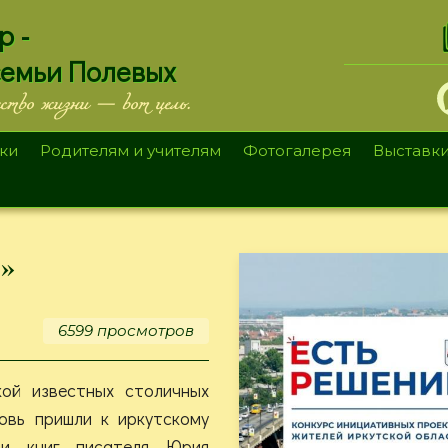
.
р -
семьи Полевых
ество жизни — вот цель.
ки
Родителям и учителям
Фотогалерея
Выставк
»
6599 просмотров
ой известных столичных
овь пришли к иркутскому
ои книг писателя Юрия