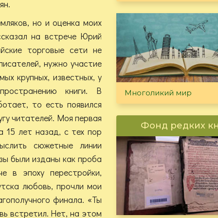
ян.
мляков, но и оценка моих
ассказал на встрече Юрий
йские торговые сети не
писателей, нужно участие
мых крупных, известных, у
пространению книги. В
Многоликий мир
ботает, то есть появился
угу читателей. Моя первая
Фонд редких к
а 15 лет назад, с тех пор
мыслить сюжетные линии
зы были изданы как проба
е в эпоху перестройки,
утска любовь, прочли мои
агополучного финала. «Ты
вь встретил. Нет, на этом