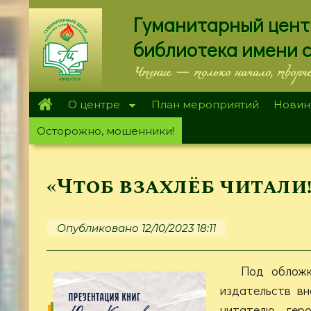
Перейти
Гуманитарный цент
к
основному
библиотека имени 
содержанию
Чтение — только начало, творч
О центре
План мероприятий
Новин
Осторожно, мошенники!
«Чтоб взахлёб читали!
Опубликовано 12/10/2023 18:11
Под обложк
издательств вн
читателю гер