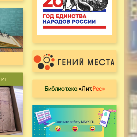
ниг
Библиотека
«Лит
Рес»