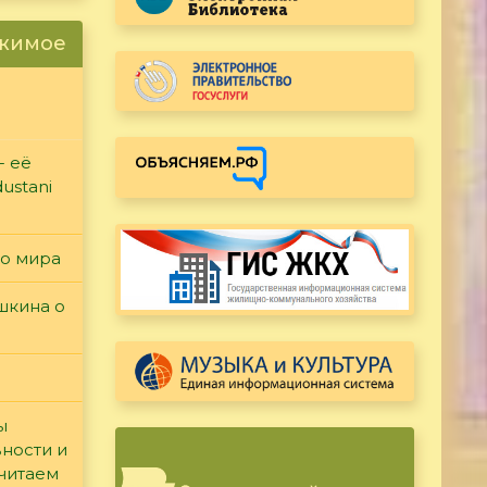
ржимое
- её
ustani
го мира
ушкина о
ы
вности и
считаем