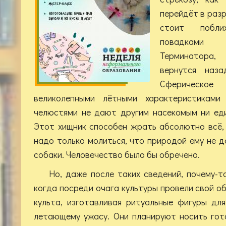
перейдёт в разр
стоит побли
повадками
Терминатора
вернутся наза
Сферическо
великолепными лётными характеристиками
челюстями не дают другим насекомым ни еди
Этот хищник способен жрать абсолютно всё, 
надо только молиться, что природой ему не 
собаки. Человечество было бы обречено.
Но, даже после таких сведений, почему-т
когда посреди очага культуры провели свой о
культа, изготавливая ритуальные фигуры дл
летающему ужасу. Они планируют носить гот