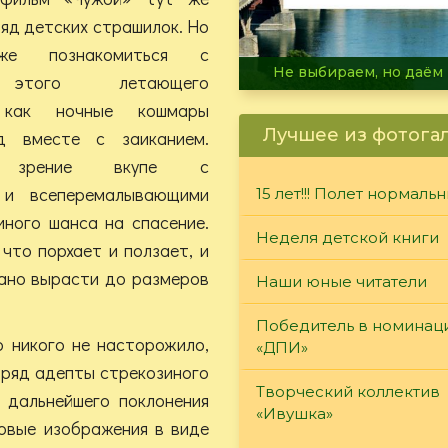
яд детских страшилок. Но
же познакомиться с
В огне не горит, в воде 
 этого летающего
, как ночные кошмары
Лучшее из фотога
д вместе с заиканием.
е зрение вкупе с
 и всеперемалывающими
15 лет!!! Полет нормаль
ного шанса на спасение.
Неделя детской книги
что порхает и ползает, и
дано вырасти до размеров
Наши юные читатели
Победитель в номинац
о никого не насторожило,
«ДПИ»
бряд адепты стрекозиного
Творческий коллектив
я дальнейшего поклонения
«Ивушка»
овые изображения в виде