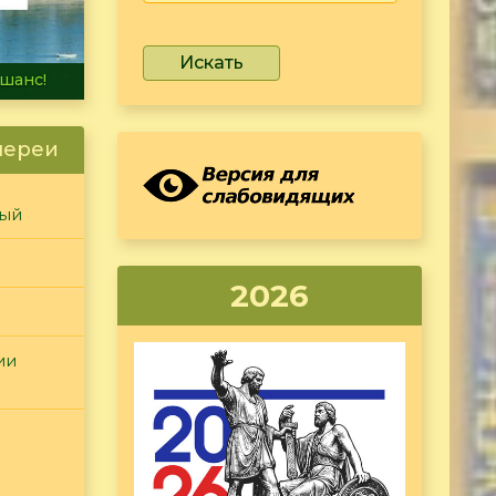
Искать
не тонет
лереи
ный
2026
ии