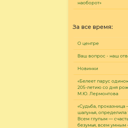
наоборот»
За все время:
О центре
Ваш вопрос - наш отв
Новинки
«Белеет парус одинок
205-летию со дня ро
М.Ю. Лермонтова
«Судьба, проказница
шалунья, определила 
Всем глупым — счасть
безумья, всем умным