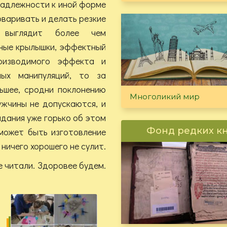
инадлежности к иной форме
оваривать и делать резкие
е выглядит более чем
сные крылышки, эффектный
оизводимого эффекта и
мых манипуляций, то за
ьшее, сродни поклонению
Многоликий мир
ужчины не допускаются, и
дания уже горько об этом
Фонд редких к
может быть изготовление
 ничего хорошего не сулит.
е читали. Здоровее будем.