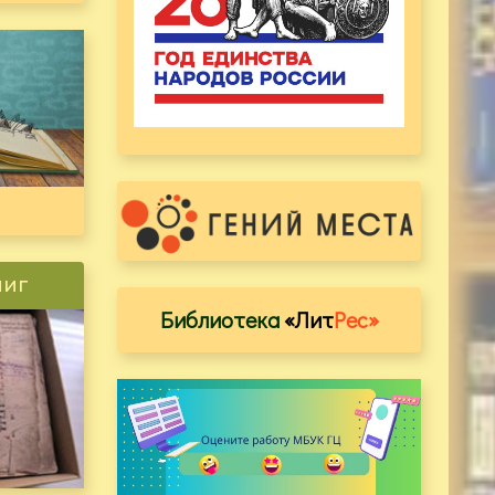
ниг
Библиотека
«Лит
Рес»