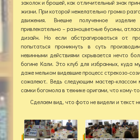
заколок и брошей, как отличительный знак пр
жизни. При которой нежелательно громко разг
движения. Внешне полученное издели
привлекательно – разноцветные бусины, атла
дизайн. Но если абстрагироваться от пр
попытаться проникнуть в суть производи
невинными действиями скрывается нечто бол
богине Кали. Это клуб для избранных, куда м
даже мельком видевшие процесс стрекозо-сози
сожалеют. Ведь следующим мастер-классом 
самки богомола в технике оригами, что кому-то
Сделаем вид, что фото не видели и текст н