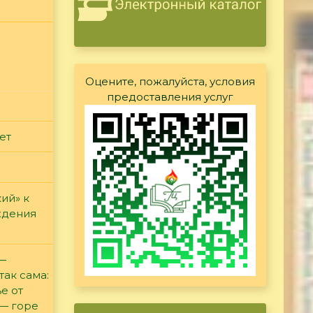
Оцените, пожалуйста, условия
предоставления услуг
ет
ий» к
ждения
 —
так сама:
е от
 — горе