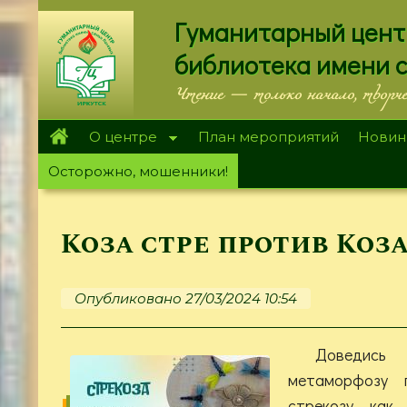
Перейти
Гуманитарный цент
к
основному
библиотека имени 
содержанию
Чтение — только начало, творч
О центре
План мероприятий
Новин
Осторожно, мошенники!
Коза стре против Коз
Опубликовано 27/03/2024 10:54
Доведись
метаморфозу 
стрекозу, как