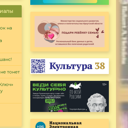
иалы
ок на
а
шанс!
 не тонет
«Ключ»
ду