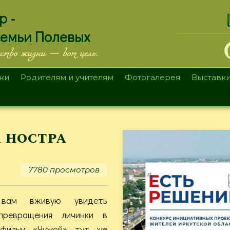
.
р -
семьи Полевых
ество жизни — вот цель.
ки
Родителям и учителям
Фотогалерея
Выставк
а ностра
7780 просмотров
 вам вживую увидеть
превращения личинки в
 фильм «Чужой» тут же