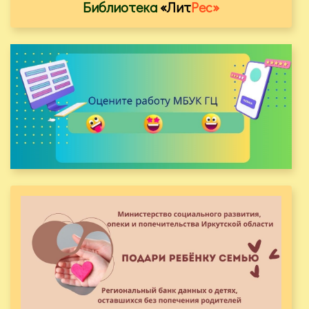
Библиотека
«Лит
Рес»