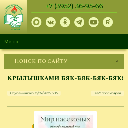
Перейти
+7 (3952) 36-95-66
к
основному
содержанию
Меню
Поиск по сайту
Крылышками бяк-бяк-бяк-бяк!
Опубликовано 15/07/2025 12:15
3927 просмотров