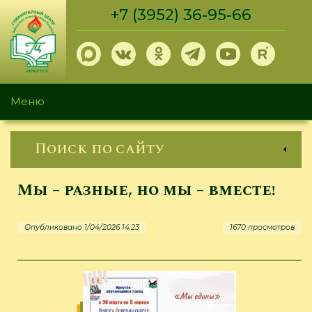
Перейти
+7 (3952) 36-95-66
к
основному
содержанию
Меню
Поиск по сайту
Мы – разные, но мы – вместе!
Опубликовано 1/04/2026 14:23
1670 просмотров