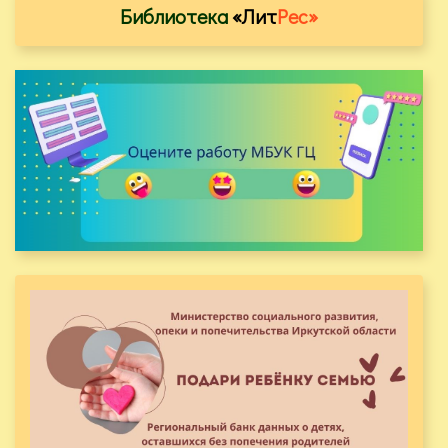
Библиотека
«Лит
Рес»