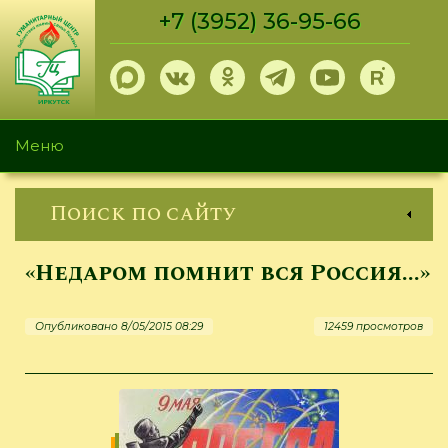
Перейти
+7 (3952) 36-95-66
к
основному
содержанию
Меню
Поиск по сайту
«Недаром помнит вся Россия...»
Опубликовано 8/05/2015 08:29
12459 просмотров