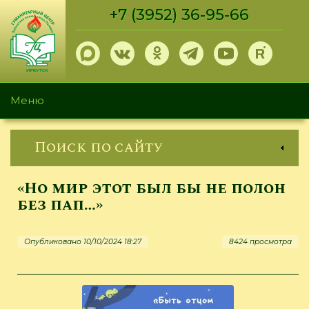
Перейти
+7 (3952) 36-95-66
к
основному
содержанию
Меню
Поиск по сайту
«Но мир этот был бы не полон
без пап…»
Опубликовано 10/10/2024 18:27
8424 просмотра