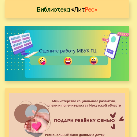
Библиотека
«Лит
Рес»