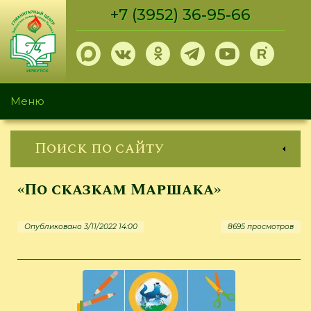
Перейти
+7 (3952) 36-95-66
к
основному
содержанию
Меню
Поиск по сайту
«По сказкам Маршака»
Опубликовано 3/11/2022 14:00
8695 просмотров