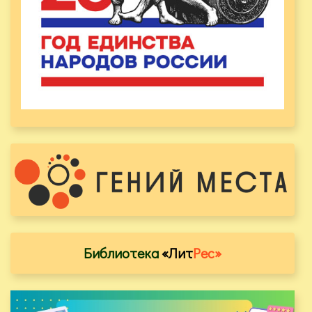
Библиотека
«Лит
Рес»