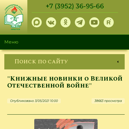
Перейти
+7 (3952) 36-95-66
к
основному
содержанию
Меню
Поиск по сайту
"Книжные новинки о Великой
Отечественной войне"
Опубликовано 3/05/2021 10:00
38663 просмотра