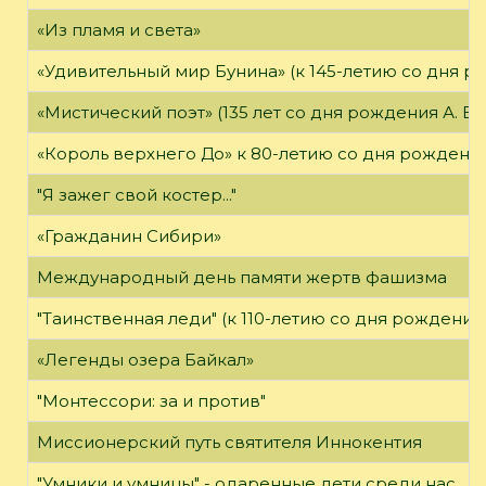
«Из пламя и света»
«Удивительный мир Бунина» (к 145-летию со дня р
«Мистический поэт» (135 лет со дня рождения А. Бе
«Король верхнего До» к 80-летию со дня рождения
"Я зажег свой костер..."
«Гражданин Сибири»
Международный день памяти жертв фашизма
"Таинственная леди" (к 110-летию со дня рождения
«Легенды озера Байкал»
"Монтессори: за и против"
Миссионерский путь святителя Иннокентия
"Умники и умницы" - одаренные дети среди нас