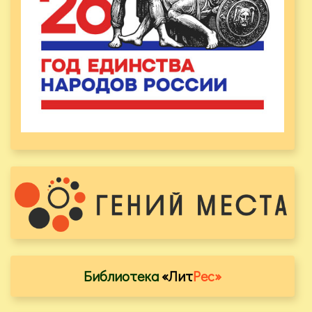
Библиотека
«Лит
Рес»