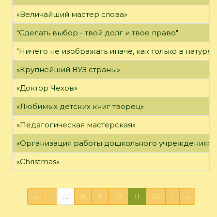
«Величайший мастер слова»
"Сделать выбор - твой долг и твое право"
"Ничего не изображать иначе, как только в натуре"
«Крупнейший ВУЗ страны»
«Доктор Чехов»
«Любимых детских книг творец»
«Педагогическая мастерская»
«Организация работы дошкольного учреждения»
«Christmas»
«
‹
…
8
9
10
11
12
›
»