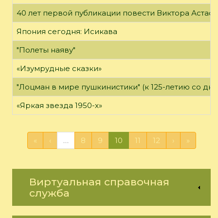
40 лет первой публикации повести Виктора Астаф
Япония сегодня: Исикава
"Полеты наяву"
«Изумрудные сказки»
"Лоцман в мире пушкинистики" (к 125-летию со дн
«Яркая звезда 1950-х»
«
‹
…
8
9
10
11
12
›
»
Виртуальная справочная
служба