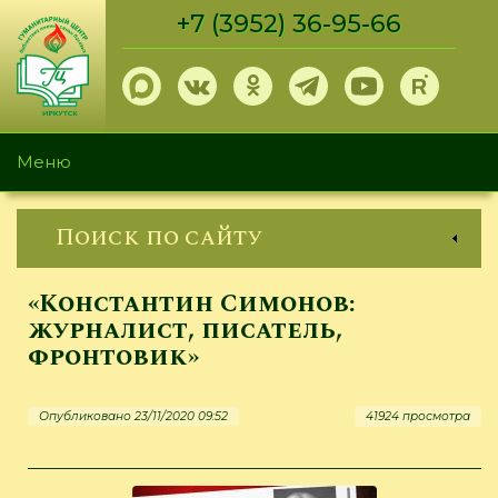
Перейти
+7 (3952) 36-95-66
к
основному
содержанию
Меню
Поиск по сайту
«Константин Симонов:
журналист, писатель,
фронтовик»
Опубликовано 23/11/2020 09:52
41924 просмотра