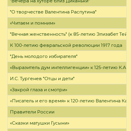
"Вечера на хуторе близ Диканьки"
"О творчестве Валентина Распутина"
«Читаем и помним»
"Вечная женственность" (к 85-летию Элизабет Тейл
К 100-летию февральской революции 1917 года
"День молодого избирателя"
«Выразитель дум интеллигенции» к 125-летию К.А.
И.С. Тургенев "Отцы и дети"
«Закрой глаза и смотри»
«Писатель и его время» к 120-летию Валентина Кат
Правители России
«Сказки матушки Гусыни»