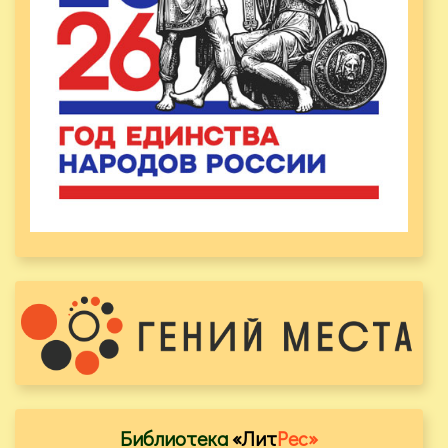
Библиотека
«Лит
Рес»