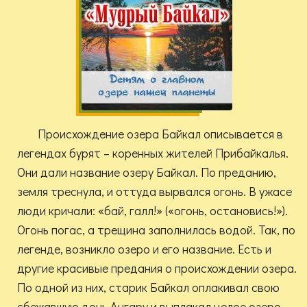
Происхождение озера Байкал описывается в
легендах бурят – коренных жителей Прибайкалья.
Они дали название озеру Байкал. По преданию,
земля треснула, и оттуда вырвался огонь. В ужасе
люди кричали: «бай, галл!» («огонь, остановись!»).
Огонь погас, а трещина заполнилась водой. Так, по
легенде, возникло озеро и его название. Есть и
другие красивые предания о происхождении озера.
По одной из них, старик Байкал оплакивал свою
сбежавшую дочь Ангару и выплакал целое озеро.