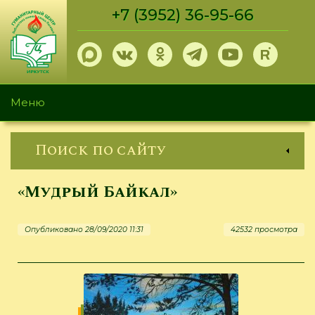
Перейти
+7 (3952) 36-95-66
к
основному
содержанию
Меню
Поиск по сайту
«Мудрый Байкал»
Опубликовано 28/09/2020 11:31
42532 просмотра