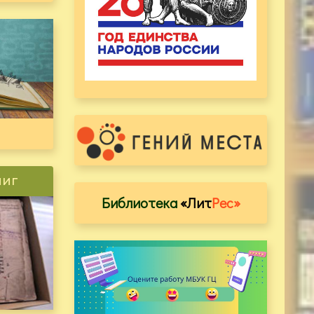
ниг
Библиотека
«Лит
Рес»