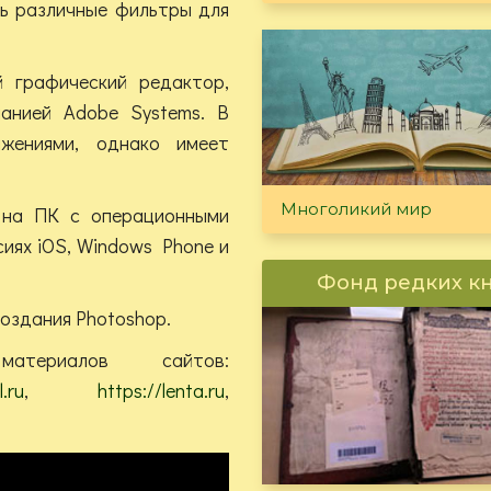
ть различные фильтры для
й графический редактор,
анией Adobe Systems. В
жениями, однако имеет
Многоликий мир
 на ПК с операционными
иях iOS, Windows Phone и
Фонд редких к
оздания Photoshop.
териалов сайтов:
.ru
,
https://lenta.ru
,