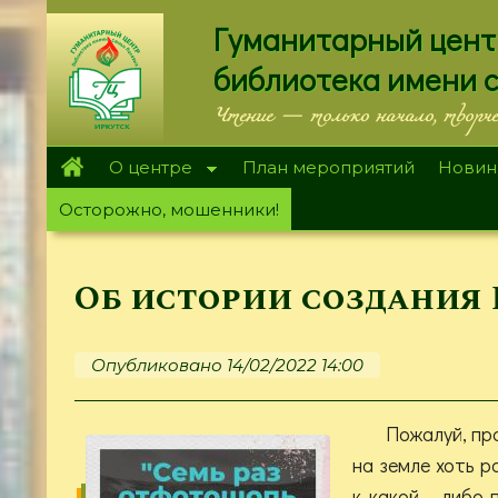
Перейти
Гуманитарный цент
к
основному
библиотека имени 
содержанию
Чтение — только начало, творч
О центре
План мероприятий
Новин
Осторожно, мошенники!
Об истории создания
Опубликовано 14/02/2022 14:00
Пожалуй, пр
на земле хоть р
к какой - либо