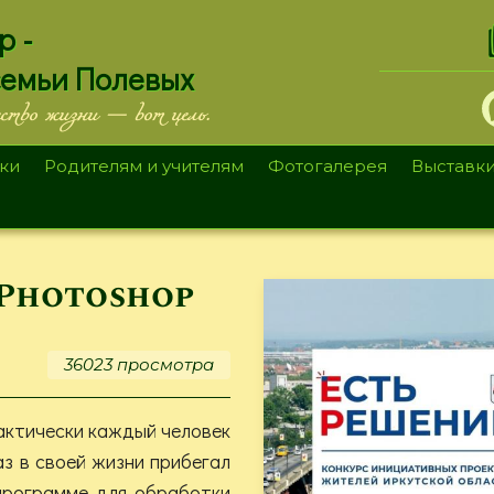
.
р -
семьи Полевых
ество жизни — вот цель.
ки
Родителям и учителям
Фотогалерея
Выставк
 Photoshop
36023 просмотра
актически каждый человек
аз в своей жизни прибегал
 программе для обработки