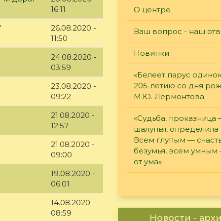
16:11
О центре
"
26.08.2020 -
Ваш вопрос - наш отв
11:50
Новинки
24.08.2020 -
03:59
«Белеет парус одинок
205-летию со дня ро
23.08.2020 -
09:22
М.Ю. Лермонтова
»
21.08.2020 -
«Судьба, проказница
12:57
шалунья, определила 
Всем глупым — счасть
21.08.2020 -
безумья, всем умным
09:00
от ума»
19.08.2020 -
06:01
14.08.2020 -
08:59
Новости - арх