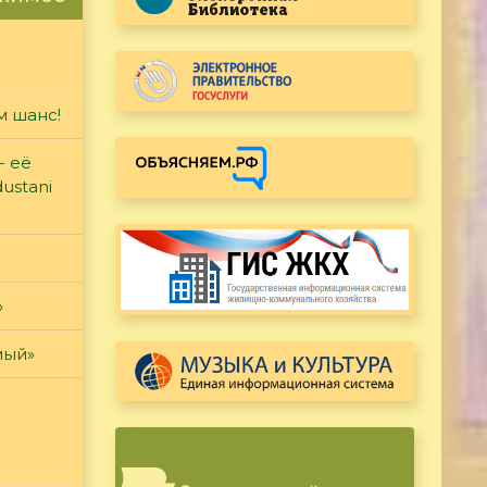
м шанс!
- её
ustani
»
мый»