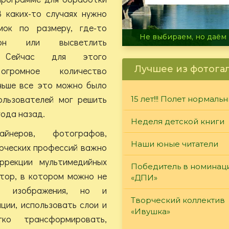
 каких-то случаях нужно
мок по размеру, где-то
В огне не горит, в воде 
он или высветлить
. Сейчас для этого
Лучшее из фотога
огромное количество
ньше все это можно было
ользователей мог решить
15 лет!!! Полет нормаль
 года назад.
Неделя детской книги
йнеров, фотографов,
Наши юные читатели
орческих профессий важно
ррекции мультимедийных
Победитель в номинац
тор, в котором можно не
«ДПИ»
ть изображения, но и
Творческий коллектив
ции, использовать слои и
«Ивушка»
ко трансформировать,