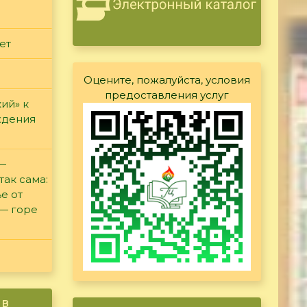
ет
Оцените, пожалуйста, условия
предоставления услуг
ий» к
ждения
 —
так сама:
е от
 — горе
ив