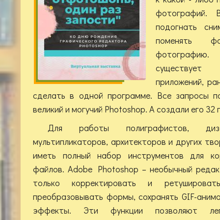
фотографий. В
подогнать сни
поменять ф
фотографию
существует 
приложений, ра
сделать в одной программе. Все запросы п
великий и могучий Photoshop. А создали его 32
Для работы полиграфистов, диза
мультипликаторов, архитекторов и других тв
иметь полный набор инструментов для ко
файлов. Adobe Photoshop – необычный редак
только корректировать и ретуширова
преобразовывать формы, сохранять GIF-анима
эффекты. Эти функции позволяют лег