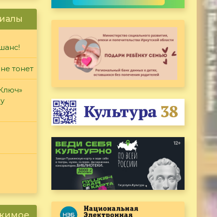
иалы
шанс!
 не тонет
«Ключ»
ду
ржимое