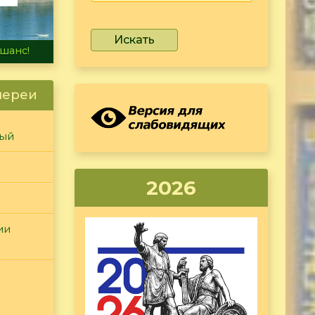
Искать
не тонет
лереи
ный
2026
ии