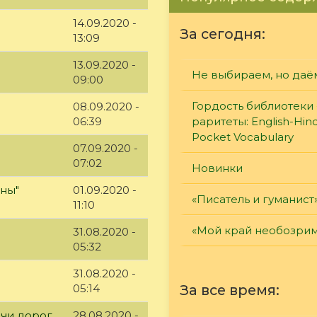
14.09.2020 -
За сегодня:
13:09
13.09.2020 -
Не выбираем, но даё
09:00
Гордость библиотеки 
08.09.2020 -
06:39
раритеты: English-Hind
Pocket Vocabulary
07.09.2020 -
07:02
Новинки
йны"
01.09.2020 -
«Писатель и гуманист
11:10
«Мой край необозри
31.08.2020 -
05:32
31.08.2020 -
05:14
За все время:
ячи дорог
28.08.2020 -