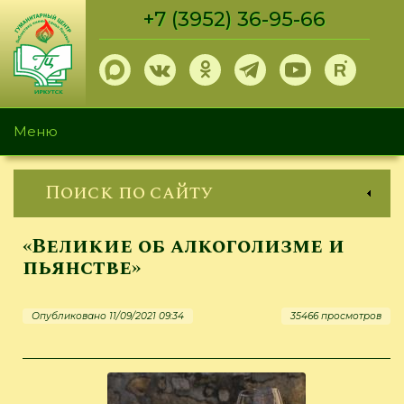
Перейти
+7 (3952) 36-95-66
к
основному
содержанию
Меню
Поиск по сайту
«Великие об алкоголизме и
пьянстве»
Опубликовано 11/09/2021 09:34
35466 просмотров