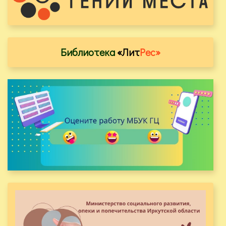
Библиотека
«Лит
Рес»