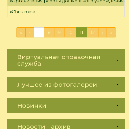
«Организация работы дошкольного учреждения»
«Christmas»
«
‹
…
8
9
10
11
12
›
»
Виртуальная справочная
служба
Лучшее из фотогалереи
Новинки
Новости - архив