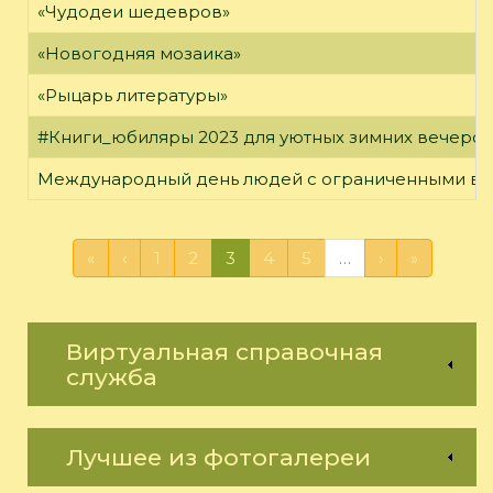
«Чудодеи шедевров»
«Новогодняя мозаика»
«Рыцарь литературы»
#Книги_юбиляры 2023 для уютных зимних вечеро
Международный день людей с ограниченными в
«
‹
1
2
3
4
5
…
›
»
Виртуальная справочная
служба
Лучшее из фотогалереи