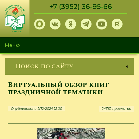
Перейти
+7 (3952) 36-95-66
к
основному
содержанию
Меню
Поиск по сайту
Виртуальный обзор книг
праздничной тематики
Опубликовано 9/12/2024 12:00
24362 просмотра