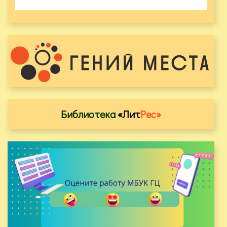
Библиотека
«Лит
Рес»