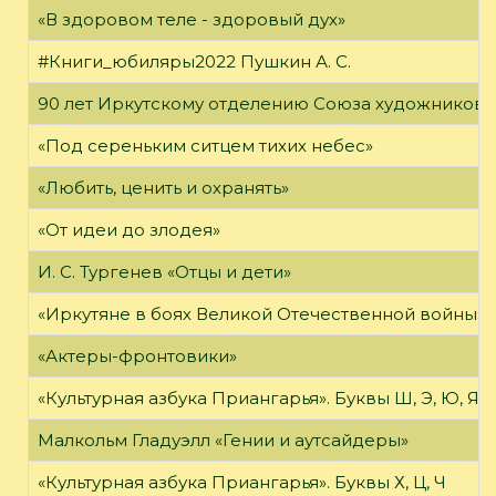
«В здоровом теле - здоровый дух»
#Книги_юбиляры2022 Пушкин А. С.
90 лет Иркутскому отделению Союза художников 
«Под сереньким ситцем тихих небес»
«Любить, ценить и охранять»
«От идеи до злодея»
И. С. Тургенев «Отцы и дети»
«Иркутяне в боях Великой Отечественной войны»
«Актеры-фронтовики»
«Культурная азбука Приангарья». Буквы Ш, Э, Ю, Я
Малкольм Гладуэлл «Гении и аутсайдеры»
«Культурная азбука Приангарья». Буквы Х, Ц, Ч