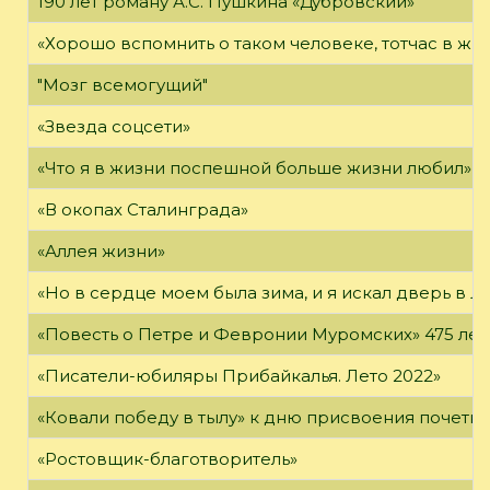
190 лет роману А.С. Пушкина «Дубровский»
«Хорошо вспомнить о таком человеке, тотчас в жи
"Мозг всемогущий"
«Звезда соцсети»
«Что я в жизни поспешной больше жизни любил»
«В окопах Сталинграда»
«Аллея жизни»
«Но в сердце моем была зима, и я искал дверь в Л
«Повесть о Петре и Февронии Муромских» 475 лет
«Писатели-юбиляры Прибайкалья. Лето 2022»
«Ковали победу в тылу» к дню присвоения почетно
«Ростовщик-благотворитель»