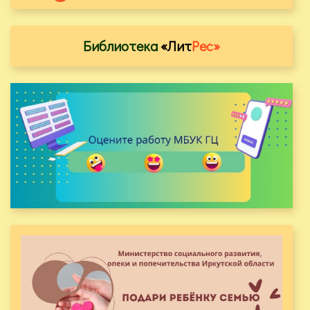
Библиотека
«Лит
Рес»