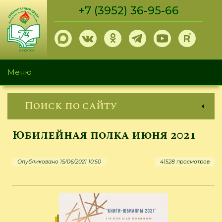
Перейти
+7 (3952) 36-95-66
к
основному
содержанию
Меню
Поиск по сайту
Юбилейная полка июня 2021
Опубликовано 15/06/2021 10:50
41528 просмотров