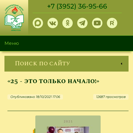
Перейти
+7 (3952) 36-95-66
к
основному
содержанию
Меню
Поиск по сайту
«25 - это только начало!»
Опубликовано 18/10/2021 17:06
12687 просмотров