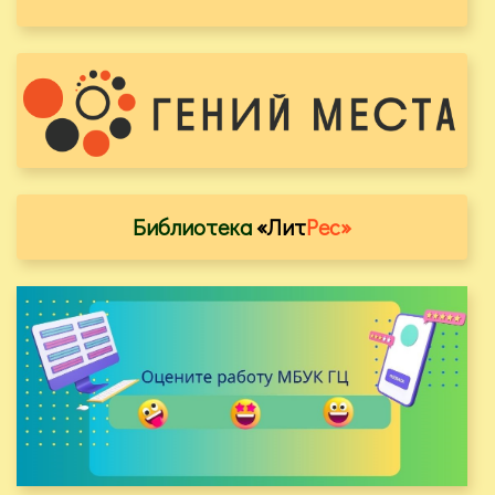
Библиотека
«Лит
Рес»