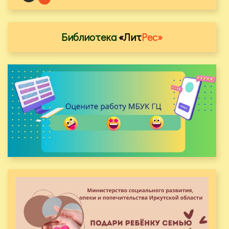
Библиотека
«Лит
Рес»