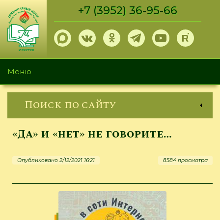
Перейти
+7 (3952) 36-95-66
к
основному
содержанию
Меню
Поиск по сайту
«Да» и «нет» не говорите…
Опубликовано 2/12/2021 16:21
8584 просмотра