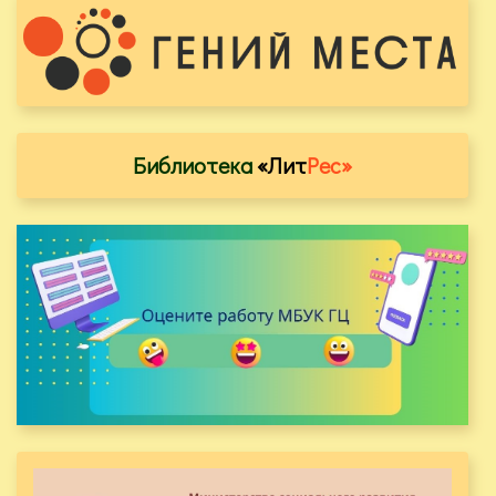
Библиотека
«Лит
Рес»