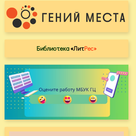
Библиотека
«Лит
Рес»