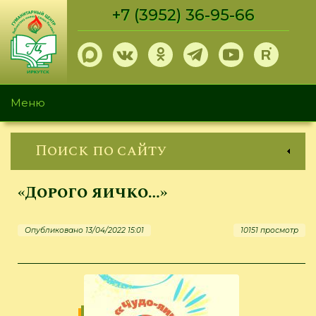
Перейти
+7 (3952) 36-95-66
к
основному
содержанию
Меню
Поиск по сайту
«Дорого яичко…»
Опубликовано 13/04/2022 15:01
10151 просмотр