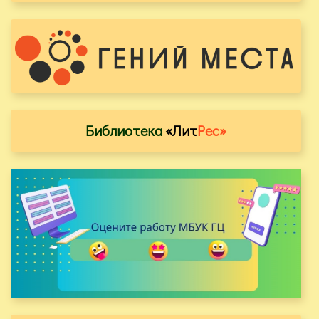
Библиотека
«Лит
Рес»