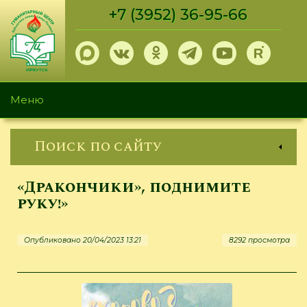
Перейти
+7 (3952) 36-95-66
к
основному
содержанию
Меню
Поиск по сайту
«Дракончики», поднимите
руку!»
Опубликовано 20/04/2023 13:21
8292 просмотра