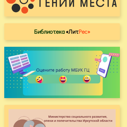
Библиотека
«Лит
Рес»