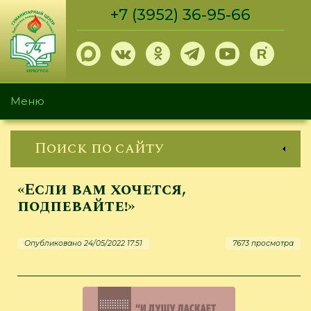
Перейти
+7 (3952) 36-95-66
к
основному
содержанию
Меню
Поиск по сайту
«Если вам хочется,
подпевайте!»
Опубликовано 24/05/2022 17:51
7673 просмотра