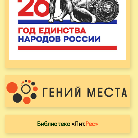
Библиотека
«Лит
Рес»