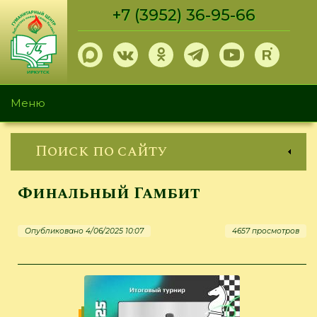
Перейти
+7 (3952) 36-95-66
к
основному
содержанию
Меню
Поиск по сайту
Финальный Гамбит
Опубликовано 4/06/2025 10:07
4657 просмотров