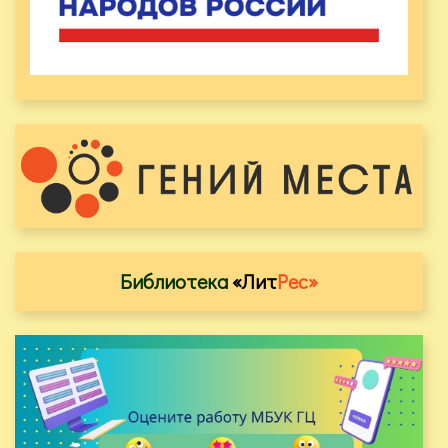
Библиотека
«Лит
Рес»