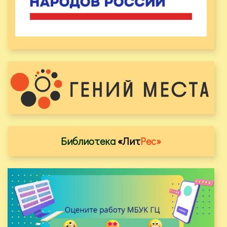
Библиотека
«Лит
Рес»