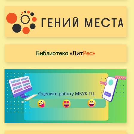
Библиотека
«Лит
Рес»