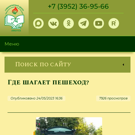
Перейти
+7 (3952) 36-95-66
к
основному
содержанию
Меню
Поиск по сайту
Где шагает пешеход?
Опубликовано 24/05/2023 16:36
7926 просмотров