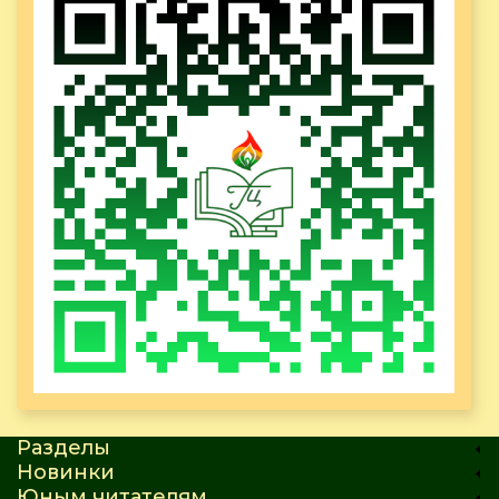
Разделы
Новинки
Юным читателям