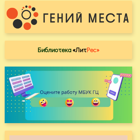
Библиотека
«Лит
Рес»