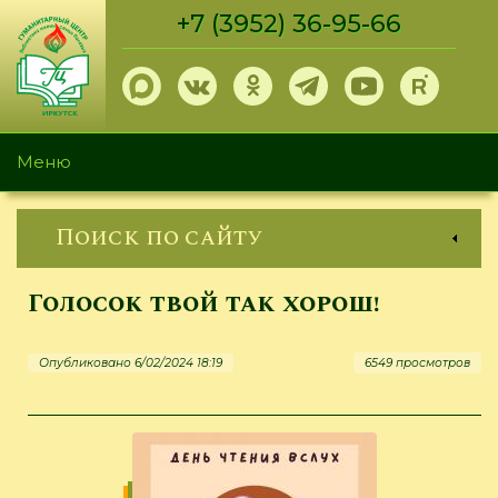
Перейти
+7 (3952) 36-95-66
к
основному
содержанию
Меню
Поиск по сайту
Голосок твой так хорош!
Опубликовано 6/02/2024 18:19
6549 просмотров