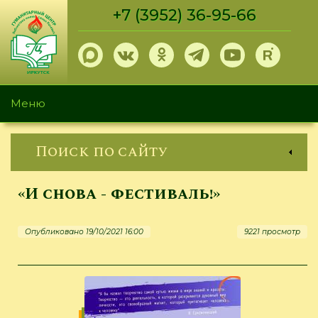
Перейти
+7 (3952) 36-95-66
к
основному
содержанию
Меню
Поиск по сайту
«И снова - фестиваль!»
Опубликовано 19/10/2021 16:00
9221 просмотр