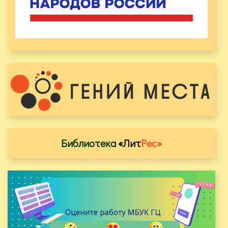
Библиотека
«Лит
Рес»