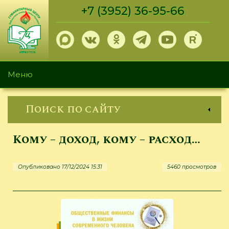
Перейти
+7 (3952) 36-95-66
к
основному
содержанию
Меню
Поиск по сайту
Кому – доход, кому – расход…
Опубликовано 17/12/2024 15:31
5460 просмотров