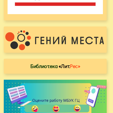
Библиотека
«Лит
Рес»