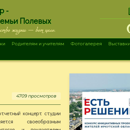
.
р -
семьи Полевых
ество жизни — вот цель.
ки
Родителям и учителям
Фотогалерея
Выставк
4709 просмотров
отчетный концерт студии
яется своеобразным
итогов и показателем