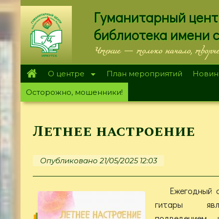
Перейти
Гуманитарный цент
к
основному
библиотека имени 
содержанию
Чтение — только начало, творч
О центре
План мероприятий
Новин
Осторожно, мошенники!
Летнее настроение
Опубликовано 21/05/2025 12:03
Ежегодный 
гитары явл
подведением 