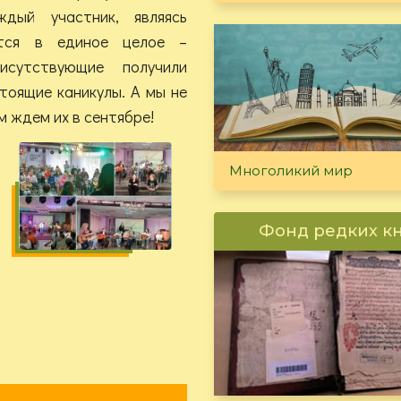
дый участник, являясь
ется в единое целое –
сутствующие получили
тоящие каникулы. А мы не
 ждем их в сентябре!
Многоликий мир
Фонд редких к