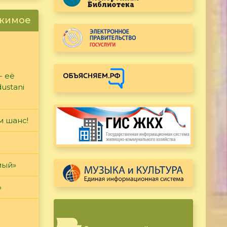
ржимое
- её
ustani
м шанс!
мый»
»