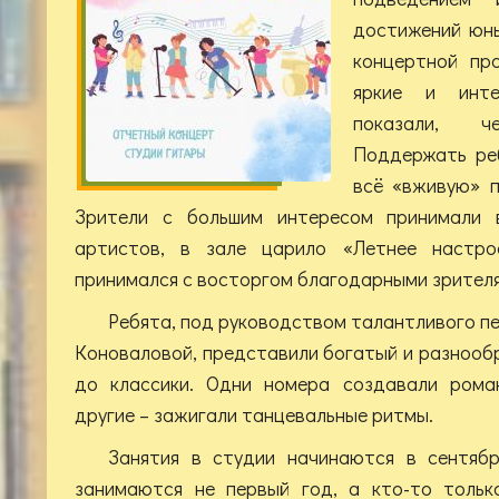
достижений юны
концертной пр
яркие и инте
показали, ч
Поддержать реб
всё «вживую» п
Зрители с большим интересом принимали 
артистов, в зале царило «Летнее настро
принимался с восторгом благодарными зрител
Ребята, под руководством талантливого п
Коноваловой, представили богатый и разнооб
до классики. Одни номера создавали роман
другие – зажигали танцевальные ритмы.
Занятия в студии начинаются в сентябр
занимаются не первый год, а кто-то тольк