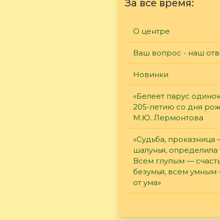
За все время:
О центре
Ваш вопрос - наш отв
Новинки
«Белеет парус одинок
205-летию со дня ро
М.Ю. Лермонтова
«Судьба, проказница
шалунья, определила 
Всем глупым — счасть
безумья, всем умным
от ума»