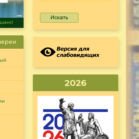
Искать
не тонет
лереи
ный
2026
ии