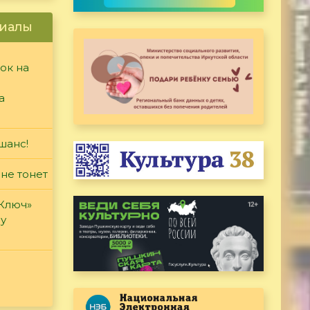
иалы
ок на
а
шанс!
 не тонет
«Ключ»
ду