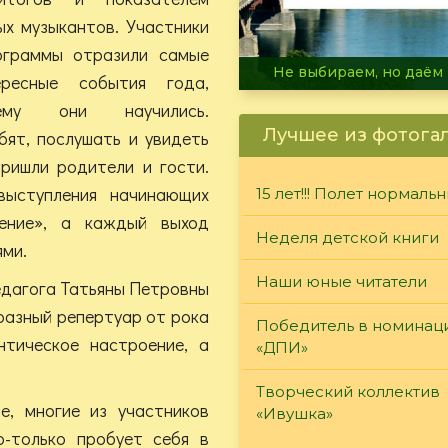
х музыкантов. Участники
ограммы отразили самые
В огне не горит, в воде 
ресные события года,
ему они научились.
Лучшее из фотога
ят, послушать и увидеть
ришли родители и гости.
выступления начинающих
15 лет!!! Полет нормаль
ение», а каждый выход
Неделя детской книги
ями.
Наши юные читатели
едагога Татьяны Петровны
разный репертуар от рока
Победитель в номинац
тическое настроение, а
«ДПИ»
Творческий коллектив
е, многие из участников
«Ивушка»
о-только пробует себя в