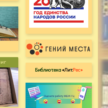
ниг
Библиотека
«Лит
Рес»