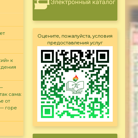
ет
Оцените, пожалуйста, условия
предоставления услуг
ий» к
ждения
 —
так сама:
е от
 — горе