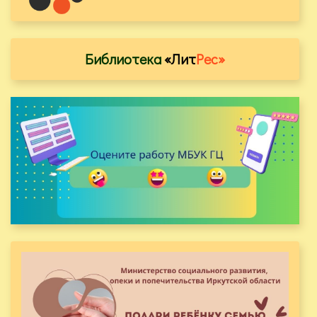
Библиотека
«Лит
Рес»