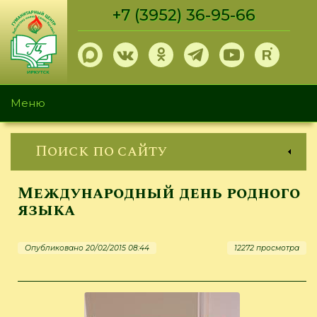
Перейти
+7 (3952) 36-95-66
к
основному
содержанию
Меню
Поиск по сайту
Международный день родного
языка
Опубликовано 20/02/2015 08:44
12272 просмотра