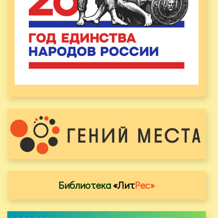
Библиотека
«Лит
Рес»