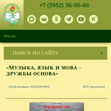
Перейти
+7 (3952) 36-95-66
к
основному
содержанию
Меню
Поиск по сайту
«Музыка, язык и мова –
дружбы основа»
Опубликовано 19/11/2019 18:09
8372 просмотра