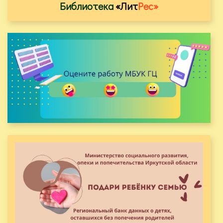
Библиотека
«Лит
Рес»