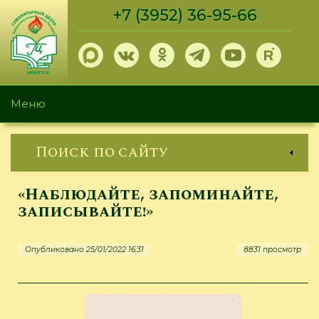
Перейти
+7 (3952) 36-95-66
к
основному
содержанию
Меню
Поиск по сайту
«Наблюдайте, запоминайте,
записывайте!»
Опубликовано 25/01/2022 16:31
8831 просмотр